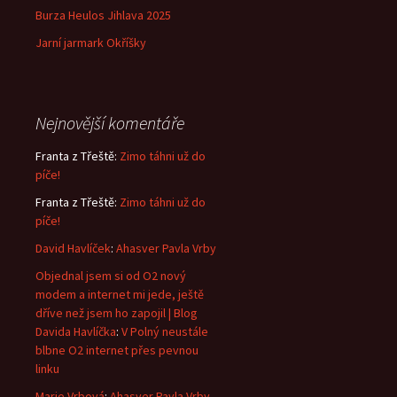
Burza Heulos Jihlava 2025
Jarní jarmark Okříšky
Nejnovější komentáře
Franta z Třeště
:
Zimo táhni už do
píče!
Franta z Třeště
:
Zimo táhni už do
píče!
David Havlíček
:
Ahasver Pavla Vrby
Objednal jsem si od O2 nový
modem a internet mi jede, ještě
dříve než jsem ho zapojil | Blog
Davida Havlíčka
:
V Polný neustále
blbne O2 internet přes pevnou
linku
Marie Vrbová
:
Ahasver Pavla Vrby