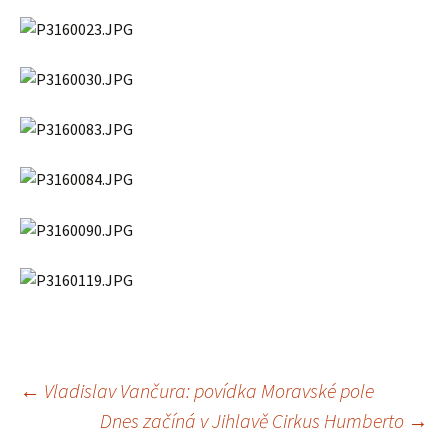
Navigace
←
Vladislav Vančura: povídka Moravské pole
Dnes začíná v Jihlavě Cirkus Humberto
→