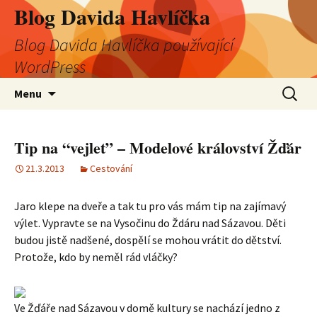
Blog Davida Havlíčka
Blog Davida Havlíčka používající
WordPress
Přejít
Vyhledá
Menu
k
obsahu
webu
Tip na “vejlet” – Modelové království Žďár
21.3.2013
Cestování
Jaro klepe na dveře a tak tu pro vás mám tip na zajímavý
výlet. Vypravte se na Vysočinu do Ždáru nad Sázavou. Děti
budou jistě nadšené, dospělí se mohou vrátit do dětství.
Protože, kdo by neměl rád vláčky?
Ve Žďáře nad Sázavou v domě kultury se nachází jedno z