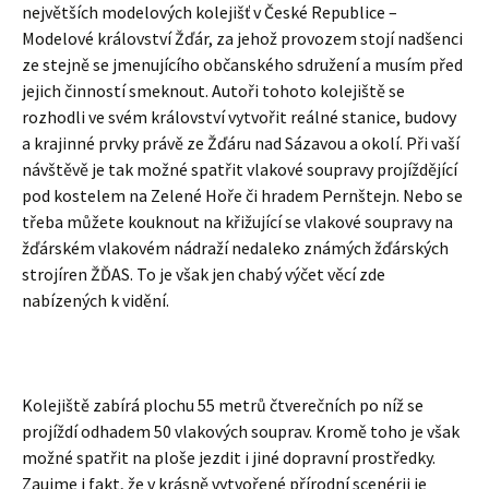
největších modelových kolejišť v České Republice –
Modelové království Žďár, za jehož provozem stojí nadšenci
ze stejně se jmenujícího občanského sdružení a musím před
jejich činností smeknout. Autoři tohoto kolejiště se
rozhodli ve svém království vytvořit reálné stanice, budovy
a krajinné prvky právě ze Žďáru nad Sázavou a okolí. Při vaší
návštěvě je tak možné spatřit vlakové soupravy projíždějící
pod kostelem na Zelené Hoře či hradem Pernštejn. Nebo se
třeba můžete kouknout na křižující se vlakové soupravy na
žďárském vlakovém nádraží nedaleko známých žďárských
strojíren ŽĎAS. To je však jen chabý výčet věcí zde
nabízených k vidění.
Kolejiště zabírá plochu 55 metrů čtverečních po níž se
projíždí odhadem 50 vlakových souprav. Kromě toho je však
možné spatřit na ploše jezdit i jiné dopravní prostředky.
Zaujme i fakt, že v krásně vytvořené přírodní scenérii je