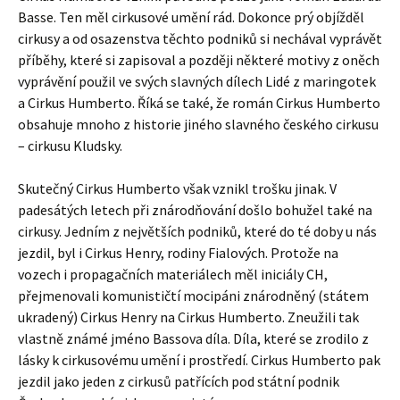
Basse. Ten měl cirkusové umění rád. Dokonce prý objížděl
cirkusy a od osazenstva těchto podniků si nechával vyprávět
příběhy, které si zapisoval a později některé motivy z oněch
vyprávění použil ve svých slavných dílech Lidé z maringotek
a Cirkus Humberto. Říká se také, že román Cirkus Humberto
obsahuje mnoho z historie jiného slavného českého cirkusu
– cirkusu Kludsky.
Skutečný Cirkus Humberto však vznikl trošku jinak. V
padesátých letech při znárodňování došlo bohužel také na
cirkusy. Jedním z největších podniků, které do té doby u nás
jezdil, byl i Cirkus Henry, rodiny Fialových. Protože na
vozech i propagačních materiálech měl iniciály CH,
přejmenovali komunističtí mocipáni znárodněný (státem
ukradený) Cirkus Henry na Cirkus Humberto. Zneužili tak
vlastně známé jméno Bassova díla. Díla, které se zrodilo z
lásky k cirkusovému umění i prostředí. Cirkus Humberto pak
jezdil jako jeden z cirkusů patřících pod státní podnik