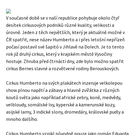
V současné době se v naší republice pohybuje okolo čtyř
desítek cirkusových podniků různé kvality, velikosti a
úrovně. Jeden z těch největších, který je aktuálně možné v
ČR spatřit, nese název Humberto a i přes letošní nepřízeň
počasí postavil své šapitó v Jihlavě na Dolech. Je to tento
rok již druhý cirkus, který v krajském městě Vysočiny
hostuje. Zhruba před čtrnácti dny, zde bylo možno spatřit
cirkus Bernes slavné a rozvětvené rodiny Berouskových.
Cirkus Humberto na svých plakátech inzeruje velkolepou
show plnou napětí a zábavy a hlavně zvířátka z různých
koutů světa jako například africké zebry, koně, medvědy,
velbloudy, somálské lvy, kyperské a kamerunské kozy,
asijské lamy, 3 indické slony, dromedáry, královské pudly a
mnoho dalšího.
Cirkus Humberto vznikl původně pouze jako román Eduarda