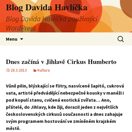
Blog Davida Havlíčka
Blog Davida Havlíčka používající
WordPress
Přejít
Vyhledá
Menu
k
obsahu
webu
Dnes začíná v Jihlavě Cirkus Humberto
28.3.2013
Kultura
Vůně pilin, blýskající se flitry, nasvícené šapitó, cukrová
vata, artisté předvádějící nebezpečné kousky v manéži i
pod kopulí stanu, cvičená exotická zvířata… Ano,
přátelé, do Jihlavy, kde žiji, dorazil jeden z největších
československých cirkusů současnosti a dnes zahajuje
svým programem hostování ve zmíněném krajském
městě.