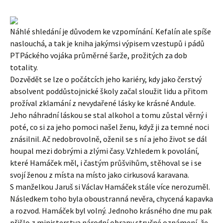
Náhlé shledání je důvodem ke vzpomínání. Kefalín ale spíše
naslouchá, a tak je kniha jakýmsi výpisem vzestupů i pádů
PTPáckého vojáka průměrné šarže, prožitých za dob
totality.
Dozvědět se lze o počátcích jeho kariéry, kdy jako čerstvý
absolvent poddůstojnické školy začal sloužit lidu a přitom
prožíval zklamání z nevydařené lásky ke krásné Andule.
Jeho náhradní láskou se stal alkohol a tomu zůstal věrný i
poté, co si za jeho pomoci našel ženu, když ji za temné noci
znásilnil. Ač nedobrovolně, oženil se s ní a jeho život se dál
houpal mezi dobrými a zlými časy. Vzhledem k povolání,
které Hamáček měl, i častým průšvihům, stěhoval se i se
svojí ženou z místa na místo jako cirkusová karavana.
S manželkou Jaruš si Václav Hamáček stále více nerozuměl.
Následkem toho byla oboustranná nevěra, chycená kapavka
a rozvod. Hamáček byl volný. Jednoho krásného dne mu pak
přišlo z ministerstva národní obrany stručné oznámení, že