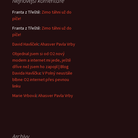
Nejnovější komentáře
Franta z Třeště
:
Zimo táhni už do
píče!
Franta z Třeště
:
Zimo táhni už do
píče!
David Havlíček
:
Ahasver Pavla Vrby
Objednal jsem si od O2 nový
modem a internet mi jede, ještě
dříve než jsem ho zapojil | Blog
Davida Havlíčka
:
V Polný neustále
blbne O2 internet přes pevnou
linku
Marie Vrbová
:
Ahasver Pavla Vrby
Archivy