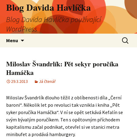
Blog Davida Havlíčka
Blog Davida Havlíčka používající
WordPress
Přejít
Vyhledá
Menu
k
obsahu
webu
Miloslav Švandrlík: Pět sekyr poručíka
Hamáčka
29.3.2013
Já čtenář
Miloslav Švandrlík dlouho těžil z oblíbenosti díla „Černí
baroni“. Několik let po revoluci tak vznikla i kniha „Pět
syker poručíka Hamáčka“. V ní se opět setkává Kefalín se
svým bývalým poručíkem. Ten s opětovným příchodem
kapitalismu začal podnikat, otevřel si ve stanici metra
minibufet a prodává hamburgery.