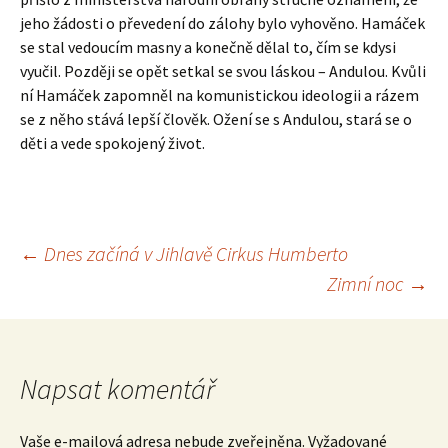
jeho žádosti o převedení do zálohy bylo vyhověno. Hamáček
se stal vedoucím masny a konečně dělal to, čím se kdysi
vyučil. Později se opět setkal se svou láskou – Andulou. Kvůli
ní Hamáček zapomněl na komunistickou ideologii a rázem
se z něho stává lepší člověk. Ožení se s Andulou, stará se o
děti a vede spokojený život.
Navigace
←
Dnes začíná v Jihlavě Cirkus Humberto
Zimní noc
→
pro
příspěvek
Napsat komentář
Vaše e-mailová adresa nebude zveřejněna.
Vyžadované