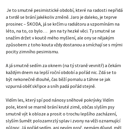
Je to smutné pesimistické období, které na radosti nepřidá
a tvrdě se brání jakékoliv změně. Jaro je daleko, je teprve
prosinec – ŠKODA, já se krčím u radiátoru a vzpomínám na
léto, na to, co bylo… jen na ty hezké věci. Ty smutné se
snažím držet v koutě mého myšlení, ale ony se nějakým
způsobem z toho kouta vždy dostanou a smíchají se s mými
pocity zimního pesimismu.
A já smutně sedím za oknem (na tý straně vevnitř) a čekám
každým dnem na lepší roční období a pořád nic. Zdá se to
být nekonečně dlouhé, čas běží pomalu a táhne se jak
vzpurná oběť skřipce a sníh padá pořád stejně.
Vidím les, který spí pod nánosy sněhové pokrývky. Vidím
pole, které se marně brání kruté zimě, občas slyším psy
smutně výt k obloze a prosit o trochu lepšího zacházení,
slyším šumět polozamrzlý splav i zvony na věži oznamující
půlnoc. Já pořád sedím, ani nevím proč, nemám důvod, měl