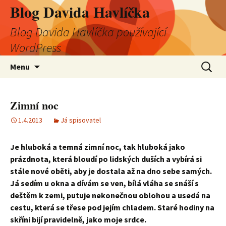
Blog Davida Havlíčka
Blog Davida Havlíčka používající
WordPress
Přejít
Vyhledá
Menu
k
obsahu
webu
Zimní noc
1.4.2013
Já spisovatel
Je hluboká a temná zimní noc, tak hluboká jako
prázdnota, která bloudí po lidských duších a vybírá si
stále nové oběti, aby je dostala až na dno sebe samých.
Já sedím u okna a dívám se ven, bílá vláha se snáší s
deštěm k zemi, putuje nekonečnou oblohou a usedá na
cestu, která se třese pod jejím chladem. Staré hodiny na
skříni bijí pravidelně, jako moje srdce.