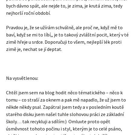
bych dávno spát, ale nejde to, je zima, je krutá zima, tedy
nejhorší roční období.
Pravdou je, že se užírám schválně, ale proč ne, když mě to
baví, když se mi to líbí,, je to takový zvláštní pocit, který v té
zimě hřeje u srdce. Doporučuji to všem, nejlepší lék proti
zimě je, nechat se jí deptat.
Na vysvětlenou:
Chtěl jsem sem na blog hodit něco tématického – něco k
tomu – co straší za oknem a pak mě napadlo, že už jsem to
někde někdy psal. Zapátral jsem tedy a v posledním koutě
starého disku jsem našel tuhle slohovou práci ze základní
školy… tak recykluji a sdílím:) Omluvte proto opět
úsměvnost tohoto počinu i styl, kterým je to celé psáno,