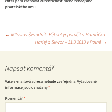
chtěl jsem zachovat autentičnost mého tehdejšího
pisatelského umu.
Navigace
←
Miloslav Švandrlík: Pět sekyr poručíka Hamáčka
Harlej a Škwor – 31.3.2013 v Polné
→
pro
příspěvek
Napsat komentář
Vaše e-mailová adresa nebude zveřejněna.
Vyžadované
informace jsou označeny
*
Komentář
*