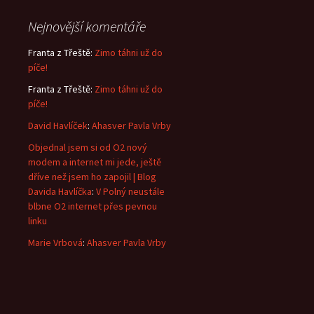
Nejnovější komentáře
Franta z Třeště
:
Zimo táhni už do
píče!
Franta z Třeště
:
Zimo táhni už do
píče!
David Havlíček
:
Ahasver Pavla Vrby
Objednal jsem si od O2 nový
modem a internet mi jede, ještě
dříve než jsem ho zapojil | Blog
Davida Havlíčka
:
V Polný neustále
blbne O2 internet přes pevnou
linku
Marie Vrbová
:
Ahasver Pavla Vrby