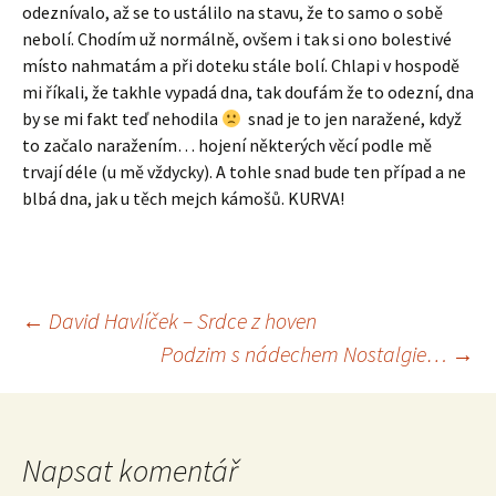
odeznívalo, až se to ustálilo na stavu, že to samo o sobě
nebolí. Chodím už normálně, ovšem i tak si ono bolestivé
místo nahmatám a při doteku stále bolí. Chlapi v hospodě
mi říkali, že takhle vypadá dna, tak doufám že to odezní, dna
by se mi fakt teď nehodila
snad je to jen naražené, když
to začalo naražením… hojení některých věcí podle mě
trvají déle (u mě vždycky). A tohle snad bude ten případ a ne
blbá dna, jak u těch mejch kámošů. KURVA!
Navigace
←
David Havlíček – Srdce z hoven
Podzim s nádechem Nostalgie…
→
pro
příspěvek
Napsat komentář