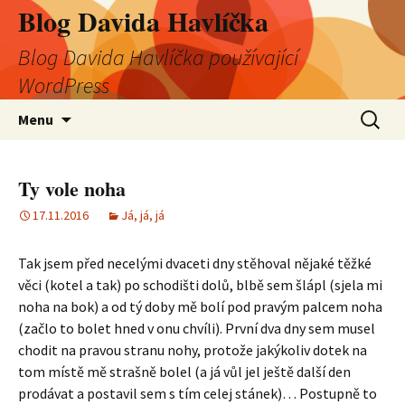
Blog Davida Havlíčka
Blog Davida Havlíčka používající
WordPress
Přejít
Vyhledá
Menu
k
obsahu
webu
Ty vole noha
17.11.2016
Já, já, já
Tak jsem před necelými dvaceti dny stěhoval nějaké těžké
věci (kotel a tak) po schodišti dolů, blbě sem šlápl (sjela mi
noha na bok) a od tý doby mě bolí pod pravým palcem noha
(začlo to bolet hned v onu chvíli). První dva dny sem musel
chodit na pravou stranu nohy, protože jakýkoliv dotek na
tom místě mě strašně bolel (a já vůl jel ještě další den
prodávat a postavil sem s tím celej stánek)… Postupně to