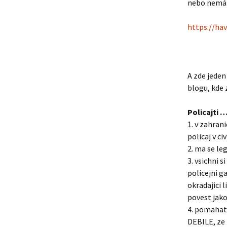
nebo nemát
https://hav
A zde jeden
blogu, kde 
Policajti 
1. v zahrani
policaj v ci
2. ma se le
3. vsichni 
policejni ga
okradajici 
povest jak
4. pomahat 
DEBILE, ze