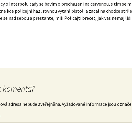
kecy o Interpolu tady se bavim o prechazeni na cervenou, s tim se m
zne kde policejni hazl rovnou vytahl pistoli a zacal na chodce stril
 se nad sebou a prestante, mili Policajti brecet, jak vas nemaj lidi 
 komentář
lová adresa nebude zveřejněna.
Vyžadované informace jsou označ
*