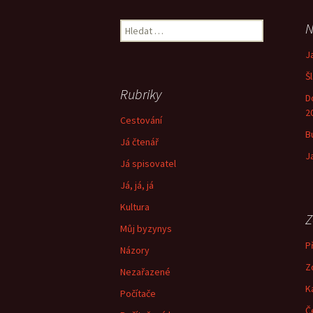
Vyhledávání
N
J
Š
Rubriky
D
2
Cestování
B
Já čtenář
J
Já spisovatel
Já, já, já
Kultura
Z
Můj byzynys
Př
Názory
Z
Nezařazené
K
Počítače
Č