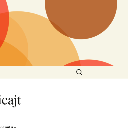
Vyhledávání
cajt
 civilu –