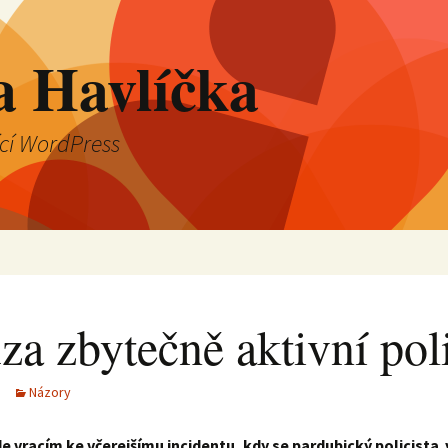
a Havlíčka
ící WordPress
a zbytečně aktivní poli
Názory
e vracím ke včerejšímu incidentu, kdy se pardubický policista v