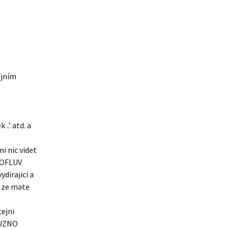
ejním
..’ atd. a
i nic videt
 TOFLUV
ydirajici a
e ze mate
cejni
BUZNO