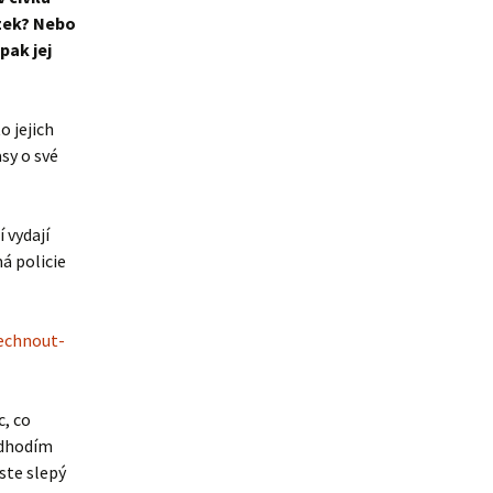
ozek? Nebo
pak jej
o jejich
sy o své
í vydají
á policie
echnout-
c, co
 odhodím
Jste
slepý