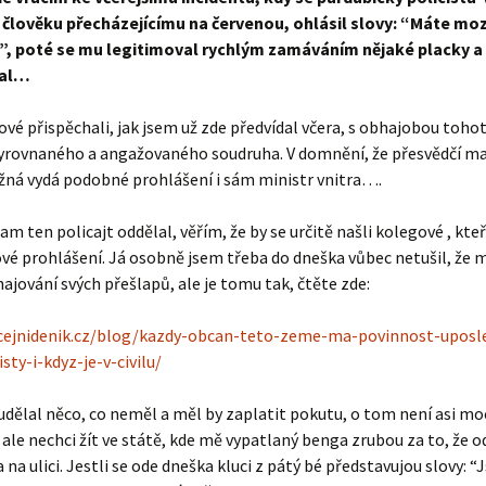
– člověku přecházejícímu na červenou, ohlásil slovy: “Máte m
?”, poté se mu legitimoval rychlým zamáváním nějaké placky a 
val…
vé přispěchali, jak jsem už zde předvídal včera, s obhajobou tohot
vyrovnaného a angažovaného soudruha. V domnění, že přesvědčí ma
žná vydá podobné prohlášení i sám ministr vnitra….
am ten policajt oddělal, věřím, že by se určitě našli kolegové , kteř
vé prohlášení. Já osobně jsem třeba do dneška vůbec netušil, že m
ajování svých přešlapů, ale je tomu tak, čtěte zde:
icejnidenik.cz/blog/kazdy-obcan-teto-zeme-ma-povinnost-uposl
sty-i-kdyz-je-v-civilu/
udělal něco, co neměl a měl by zaplatit pokutu, o tom není asi mo
 ale nechci žít ve státě, kde mě vypatlaný benga zrubou za to, že
 na ulici. Jestli se ode dneška kluci z pátý bé představujou slovy: “