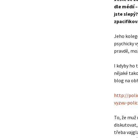
dle médií 
jste slepý
zpacifiko
Jeho kolego
psychicky 
pravdě, mo
I kdyby ho t
nějaké tako
blog na obh
http://pol
vyzvu-polici
To, že muž 
diskutovat,
třeba vajgla