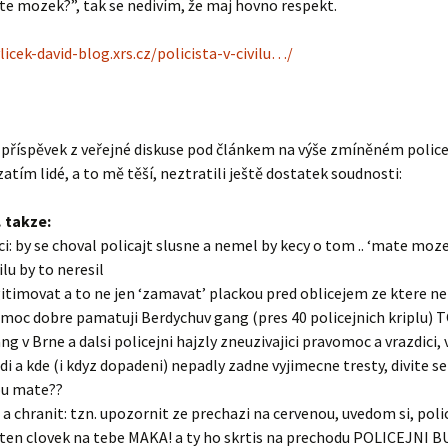
e mozek?”, tak se nedivím, že maj hovno respekt.
licek-david-blog.xrs.cz/policista-v-civilu…/
 příspěvek z veřejné diskuse pod článkem na výše zmíněném polic
zatím lidé, a to mě těší, neztratili ještě dostatek soudnosti:
… takze:
ci: by se choval policajt slusne a nemel by kecy o tom .. ‘mate mozek 
vilu by to neresil
gitimovat a to ne jen ‘zamavat’ plackou pred oblicejem ze ktere nen
si moc dobre pamatuji Berdychuv gang (pres 40 policejnich kriplu)
ng v Brne a dalsi policejni hajzly zneuzivajici pravomoc a vrazdici, v
lidi a kde (i kdyz dopadeni) nepadly zadne vyjimecne tresty, divite s
ou mate??
a chranit: tzn. upozornit ze prechazi na cervenou, uvedom si, poli
 ten clovek na tebe MAKA! a ty ho skrtis na prechodu POLICEJNI 