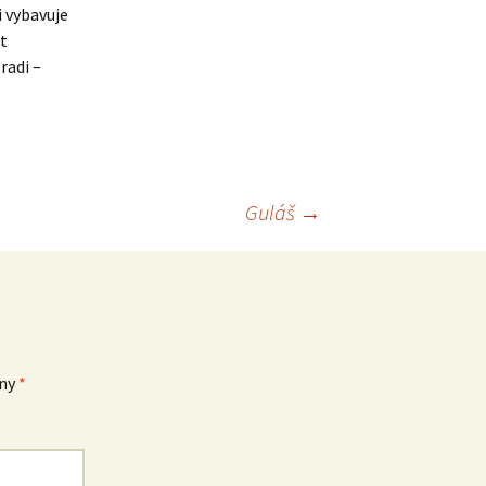
i vybavuje
et
radi –
Guláš
→
eny
*