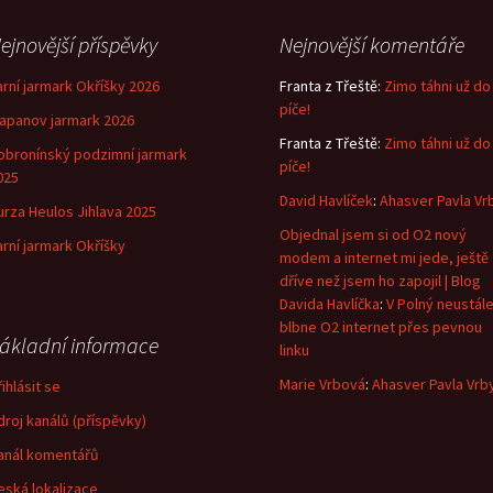
ejnovější příspěvky
Nejnovější komentáře
arní jarmark Okříšky 2026
Franta z Třeště
:
Zimo táhni už do
píče!
lapanov jarmark 2026
Franta z Třeště
:
Zimo táhni už do
obronínský podzimní jarmark
píče!
025
David Havlíček
:
Ahasver Pavla Vr
urza Heulos Jihlava 2025
Objednal jsem si od O2 nový
arní jarmark Okříšky
modem a internet mi jede, ještě
dříve než jsem ho zapojil | Blog
Davida Havlíčka
:
V Polný neustál
blbne O2 internet přes pevnou
ákladní informace
linku
Marie Vrbová
:
Ahasver Pavla Vrb
ihlásit se
droj kanálů (příspěvky)
anál komentářů
eská lokalizace