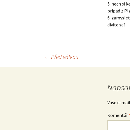
5. nech si 
pripad z Pl
6. zamyslete
divite se?
Navigace
←
Před válkou
pro
Napsat
příspěvek
Vaše e-mai
Komentář