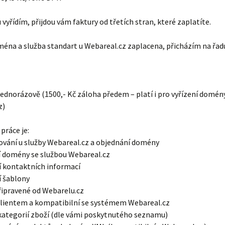
vyřídím, přijdou vám faktury od třetích stran, které zaplatíte.
éna a služba standart u Webareal.cz zaplacena, přicházím na řadu
 jednorázově (1500,- Kč záloha předem – platí i pro vyřízení domén
z)
práce je:
ování u služby Webareal.cz a objednání domény
í domény se službou Webareal.cz
í kontaktních informací
í šablony
připravené od Webarelu.cz
klientem a kompatibilní se systémem Webareal.cz
 kategorií zboží (dle vámi poskytnutého seznamu)