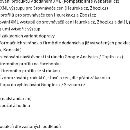
ování produktů v dodaném XML (kompatibilní s Webareal.cz)
 XML výstupu pro Srovnávače cen (Heureka.cz, Zbozi.cz)
 profilů pro srovnávače cen Heureka.cz a Zbozi.cz
ování XML výstupů do srovnávačů cen Heureka.cz, Zbozi.cz a další, 
 umí vytvořit výstup
 základních variant dopravy
nformačních stránek o firmě dle dodaných a již vytvořených podkla
s, Kontakt)
 sledování návštěvnosti stránek (Google Analytics / Toplist.cz)
firemního profilu na Facebooku
 firemního profilu se stránkou
 zobrazování produktů, stavů a cen, dle přání zákazníka
shopu do vyhledávání Google.cz / Seznam.cz
 (nadstandartní):
započatá hodina
roduktů dle zaslaných podkladů