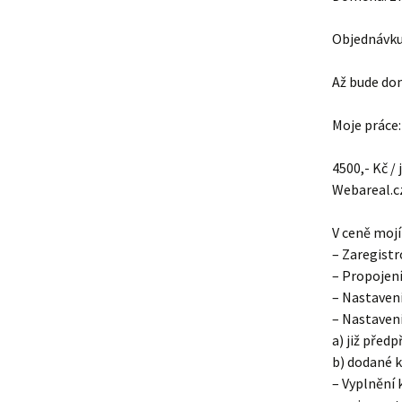
Objednávku 
Až bude dom
Moje práce:
4500,- Kč /
Webareal.c
V ceně mojí 
– Zaregistr
– Propojen
– Nastaven
– Nastaven
a) již před
b) dodané 
– Vyplnění