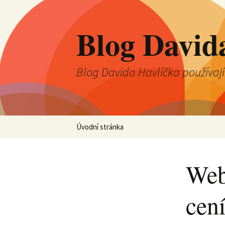
Blog David
Blog Davida Havlíčka používaj
Přejít
Úvodní stránka
k
obsahu
webu
Web
cen