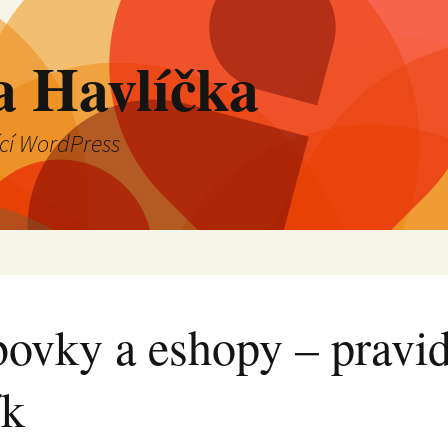
a Havlíčka
ící WordPress
ovky a eshopy – pravid
ík