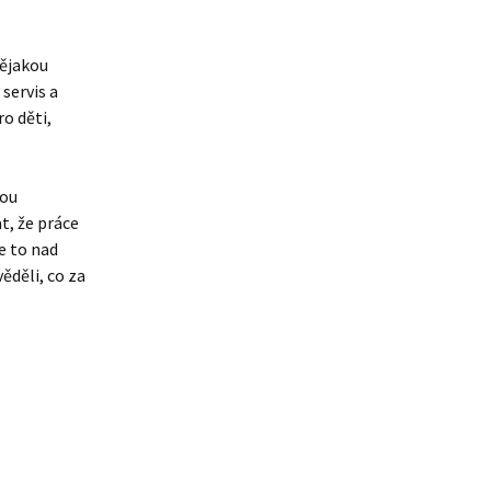
nějakou
servis a
o děti,
vou
t, že práce
e to nad
ěděli, co za