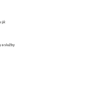
 já:
y a služby