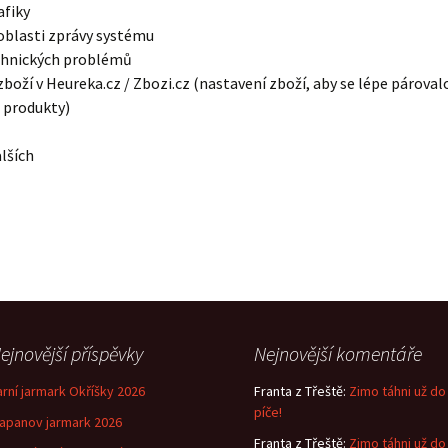
afiky
 oblasti zprávy systému
echnických problémů
zboží v Heureka.cz / Zbozi.cz (nastavení zboží, aby se lépe pároval
produkty)
lších
ejnovější příspěvky
Nejnovější komentáře
arní jarmark Okříšky 2026
Franta z Třeště
:
Zimo táhni už do
píče!
lapanov jarmark 2026
Franta z Třeště
:
Zimo táhni už do