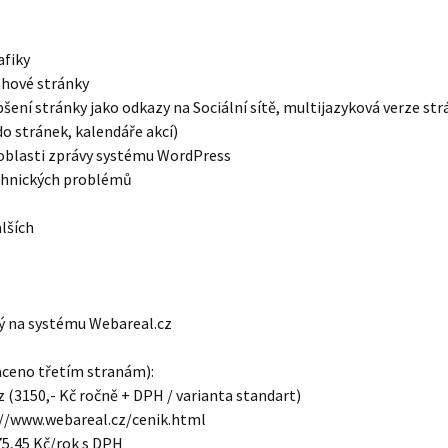
afiky
ahové stránky
epšení stránky jako odkazy na Sociální sítě, multijazyková verze str
o stránek, kalendáře akcí)
 oblasti zprávy systému WordPress
echnických problémů
lších
ý na systému Webareal.cz
aceno třetím stranám):
 (3150,- Kč ročně + DPH / varianta standart)
s://www.webareal.cz/cenik.html
5,45 Kč/rok s DPH