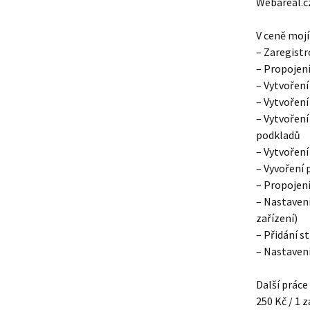
Webareal.c
V ceně mojí 
– Zaregist
– Propojen
– Vytvoření
– Vytvořen
– Vytvoření
podkladů
– Vytvoření
– Vyvoření 
– Propojení
– Nastaven
zařízení)
– Přidání s
– Nastaven
Další práce
250 Kč / 1 