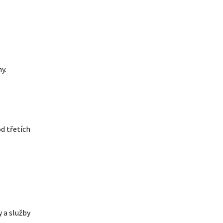
y.
d třetích
y a služby