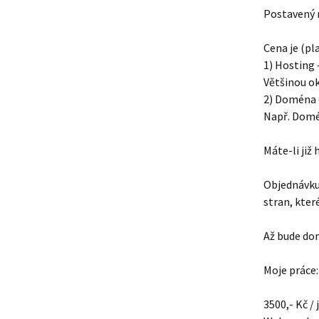
Postavený 
Cena je (pl
1) Hosting 
Většinou ok
2) Doména –
Např. Domé
Máte-li již
Objednávku
stran, kter
Až bude dom
Moje práce:
3500,- Kč /