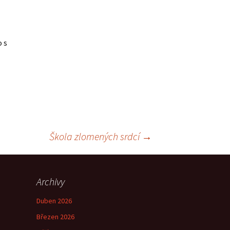
o s
Škola zlomených srdcí
→
Archivy
Duben 2026
Březen 2026