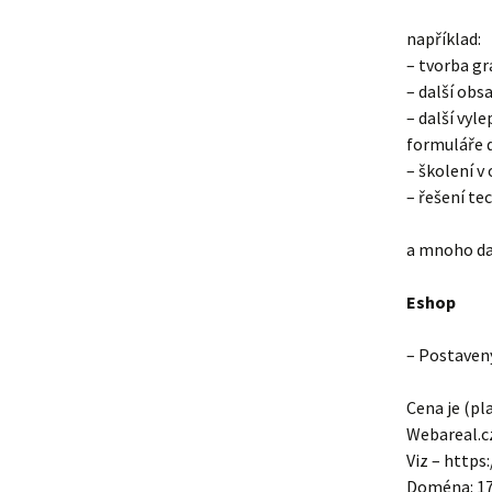
například:
– tvorba gr
– další obs
– další vyl
formuláře d
– školení v
– řešení t
a mnoho da
Eshop
– Postaven
Cena je (pl
Webareal.cz
Viz – http
Doména: 17