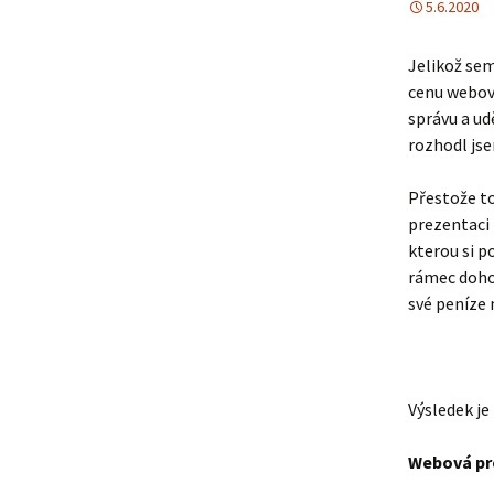
5.6.2020
Jelikož sem
cenu webový
správu a ud
rozhodl jse
Přestože to
prezentaci 
kterou si p
rámec dohod
své peníze 
Výsledek je 
Webová pr