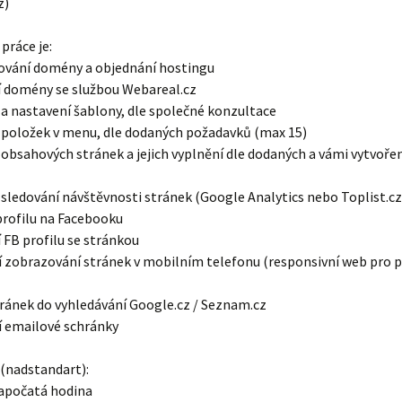
z)
práce je:
rování domény a objednání hostingu
í domény se službou Webareal.cz
 a nastavení šablony, dle společné konzultace
í položek v menu, dle dodaných požadavků (max 15)
 obsahových stránek a jejich vyplnění dle dodaných a vámi vytvoře
 sledování návštěvnosti stránek (Google Analytics nebo Toplist.cz
profilu na Facebooku
 FB profilu se stránkou
í zobrazování stránek v mobilním telefonu (responsivní web pro 
tránek do vyhledávání Google.cz / Seznam.cz
í emailové schránky
 (nadstandart):
započatá hodina