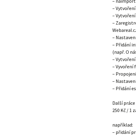
– naimport
– Vytvoření
– Vytvoření
– Zaregistr
Webareal.cz
– Nastavení
– Přidání i
(např. O ná
– Vytvoření
– Vyvoření 
– Propojení
– Nastavení
– Přidání e
Další práce
250 Kč / 1 
například:
– přidání p