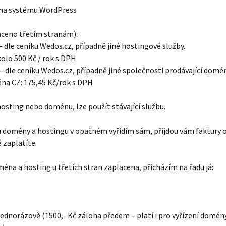
na systému WordPress
aceno třetím stranám):
– dle ceníku Wedos.cz, případně jiné hostingové služby.
olo 500 Kč / rok s DPH
 dle ceníku Wedos.cz, případně jiné společnosti prodávající domén
na CZ: 175,45 Kč/rok s DPH
 hosting nebo doménu, lze použít stávající službu.
 domény a hostingu v opačném vyřídím sám, přijdou vám faktury o
é zaplatíte.
éna a hosting u třetích stran zaplacena, přicházím na řadu já:
 jednorázově (1500,- Kč záloha předem – platí i pro vyřízení domén